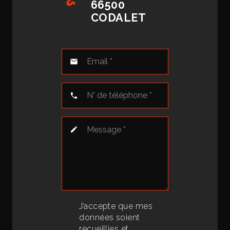
66500
CODALET
mail
phone
edit
J’accepte que mes
données soient
recueillies et