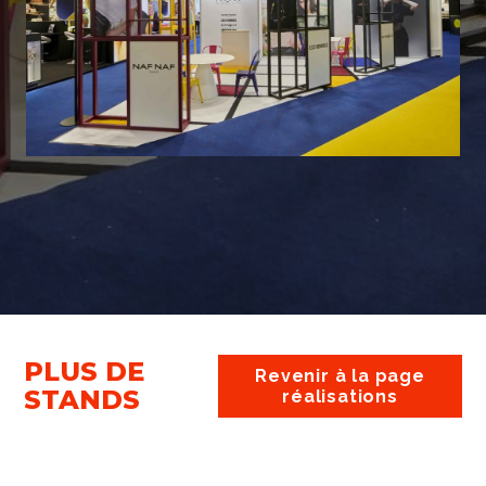
CHÂTEAU
CHAMP
D’ESTOUBLON
GARDE
PLUS DE
Revenir à la page
STANDS
réalisations
VITICOLE /
VITICOLE 
URE
VINICOLE
VINICOLE