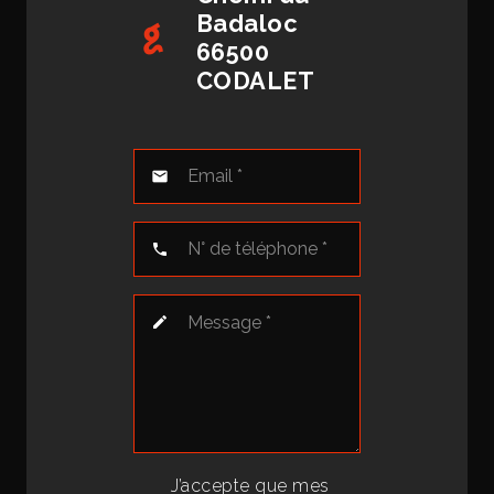
Badaloc
66500
CODALET
mail
phone
edit
J’accepte que mes